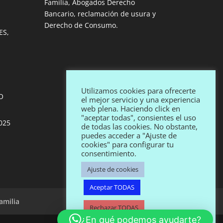
Familia, Abogados Derecho
Bancario, reclamación de usura y
Derecho de Consumo.
ES,
Utilizamos cookies para ofrecerte
O
el mejor servicio y una experiencia
web plena. Haciendo click en
"aceptar todas", consientes el uso
025
de todas las cookies. No obstante,
puedes acceder a "Ajuste de
cookies" para configurar tu
consentimiento.
Ajuste de cookies
Aceptar TODAS
amilia
Rechazar TODAS
¿En qué podemos ayudarte?