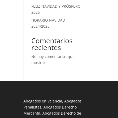
FELIZ NAVIDAD Y PRÓSPERO
2025
HORARIO NAVIDAD
2024/2025
Comentarios
recientes
No hay comentarios que
mostrar.
Abogados en Valencia, Abogados
Penalistas, Abogados Derecho
Mercantil, Abogados Derecho de