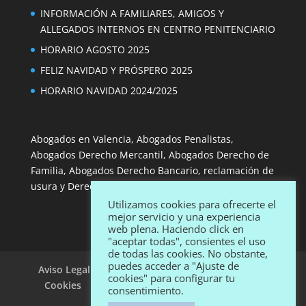
INFORMACIÓN A FAMILIARES, AMIGOS Y
ALLEGADOS INTERNOS EN CENTRO PENITENCIARIO
HORARIO AGOSTO 2025
FELIZ NAVIDAD Y PRÓSPERO 2025
HORARIO NAVIDAD 2024/2025
Abogados en Valencia, Abogados Penalistas,
Abogados Derecho Mercantil, Abogados Derecho de
Familia, Abogados Derecho Bancario, reclamación de
usura y Derecho de Consumo.
Utilizamos cookies para ofrecerte el
mejor servicio y una experiencia
web plena. Haciendo click en
"aceptar todas", consientes el uso
de todas las cookies. No obstante,
puedes acceder a "Ajuste de
Aviso Legal
Política de privacidad de datos
cookies" para configurar tu
Cookies
NO USURA
PENAL Abogados
consentimiento.
Abogados de Familia